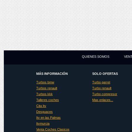
QUIENES SOMOS
VEN
MÁS INFORMACIÓN
SOLO OFERTAS
Turbos bmw
Turbo garret
Turbos renault
Turbo renault
Turbos kkk
Turbo compresor
Talleres coches
Mas enlaces...
Cita Itv
Desguaces
Itv en las Palmas
Itvmurcia
Venta Coches Clasicos