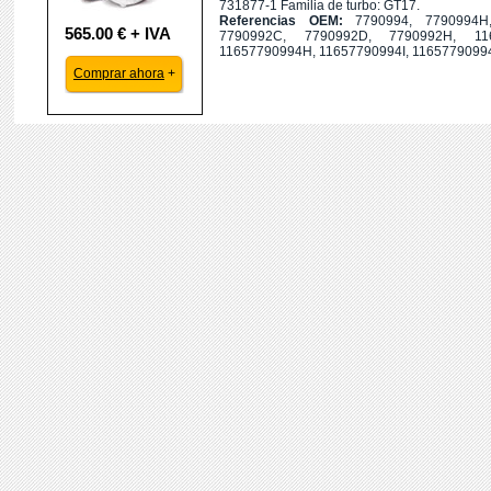
731877-1 Familia de turbo: GT17.
Referencias OEM:
7790994, 7790994H
565.00 € + IVA
7790992C, 7790992D, 7790992H, 116
11657790994H, 11657790994I, 1165779099
Comprar ahora
+