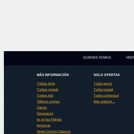
QUIENES SOMOS
VEN
MÁS INFORMACIÓN
SOLO OFERTAS
Turbos bmw
Turbo garret
Turbos renault
Turbo renault
Turbos kkk
Turbo compresor
Talleres coches
Mas enlaces...
Cita Itv
Desguaces
Itv en las Palmas
Itvmurcia
Venta Coches Clasicos